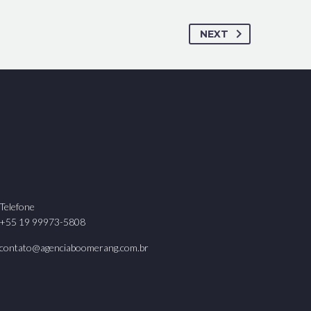
NEXT
Telefone
+55 19 99973-5808
contato@agenciaboomerang.com.br